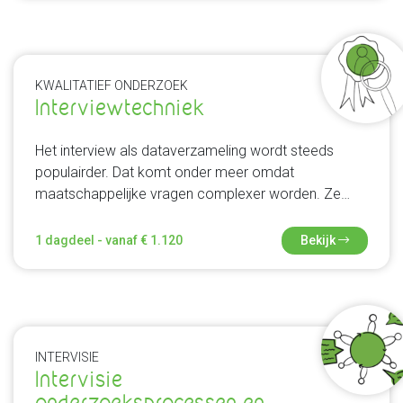
al je vragen in, of bespreek ik (op verzoek)
specifieke statistische analyses.
KWALITATIEF ONDERZOEK
Interviewtechniek
Het interview als dataverzameling wordt steeds
populairder. Dat komt onder meer omdat
maatschappelijke vragen complexer worden. Ze
kunnen niet met een eenvoudige vragenlijst
beantwoord worden. In deze workshop neem ik je
1 dagdeel - vanaf € 1.120
Bekijk
mee met het ontwikkelen van interview vragen, leer
ik je hoe je interviews organiseert en laat ik je zien
hoe je interviewtechnieken toepast. Zo kun je
effectief en efficiënt interviews afnemen.
INTERVISIE
Intervisie
onderzoeksprocessen en