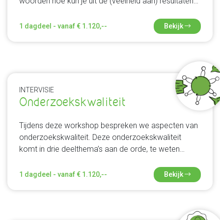
woorden hoe kun je uit de (veelheid aan) resultaten
een goede samenvattende conclusie schrijven en
aanbevelingen doen? Neem je vragen en cases
1 dagdeel - vanaf € 1.120,--
Bekijk
mee; het doel is niet om pasklare oplossingen te
bedenken, maar meer ruimte en inzicht te creëren.
INTERVISIE
Onderzoekskwaliteit
Tijdens deze workshop bespreken we aspecten van
onderzoekskwaliteit. Deze onderzoekskwaliteit
komt in drie deelthema’s aan de orde, te weten
betrouwbaarheid, validiteit en bruikbaarheid van
onderzoek. Aspecten van onderzoekskwaliteit
1 dagdeel - vanaf € 1.120,--
Bekijk
kunnen in impact verschillen. Dat hangt af van keuzes
in onderzoek: kwalitatief of kwantitatief,
dataverzamelingsmethode en (verwachte)
reikwijdte. Naast standaardaspecten van