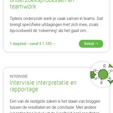
teamwork
Tijdens onderzoek werk je vaak samen in teams. Dat
brengt specifieke uitdagingen met zich mee, zoals
bijvoorbeeld de ‘rolneming’ als het gaat om
onderzoeksverantwoording, de interne
communicatie en het schrijven van de rapportage.
1 dagdeel - vanaf € 1.120,--
Bekijk
Tijdens deze intervisie bespreken we de
teamuitdagingen in een veilige omgeving, zodat je
van elkaar kunt leren.
INTERVISIE
Intervisie interpretatie en
rapportage
Een van de lastigste zaken is het slaan van bruggen
tussen de resultaten en de conclusie. Met andere