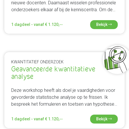
nieuwe docenten. Daarnaast wisselen professionele
onderzoekers elkaar af bij de kenniscentra. Om de
nieuwe docent/onderzoekers zo goed mogelijk te
begeleiden kun je kiezen voor begeleiding van de
1 dagdeel - vanaf € 1.120,--
Bekijk
nieuwe collega’s in kleine groepjes (of een-op-een)
zodat ze goed voorbereid voor de klas staan of aan
hun onderzoek beginnen.
KWANTITATIEF ONDERZOEK
Geavanceerde kwantitatieve
analyse
Deze workshop heeft als doel je vaardigheden voor
gevorderde statistische analyse op te frissen. Ik
bespreek het formuleren en toetsen van hypothesen,
en ga dieper in op bivariate en multivariate toetsen
zoals de t-test, variantie- en regressie-analyse.
1 dagdeel - vanaf € 1.120,--
Bekijk
Hierbij maak ik gebruik van SPSS. Uiteraard ga ik op