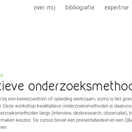
over mij
bibliografie
expertise
ek
atieve onderzoeksmetho
ren bij een kenniscentrum of opleiding werkzaam, soms is het go
en. Deze workshop kwalitatieve onderzoeksmethoden is daarvoo
derzoeksmethoden langs (interview, deskresearch, observatie), b
e maken keuzes. De cursus bevat een presentatiedeel en een Q&A-d
men.