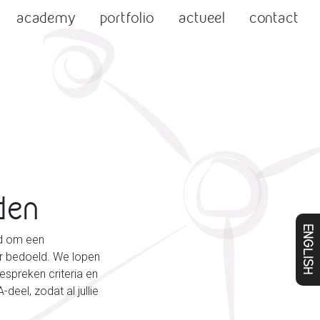
academy
portfolio
actueel
contact
den
ENGLISH
ed om een
r bedoeld. We lopen
espreken criteria en
eel, zodat al jullie